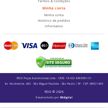
Termos & Condições
Minha conta
Minha conta
Histórico de pedidos
Informativo
RDI2 Peças Automotivas Ltda - CNPJ: 14.423.428/0001-51
Av. Nordestina, 663 - São Miguel Paulista - São Paulo / SP - CEP: 08021-000
RDI2 © 2026
Desenvolvido por
88digital